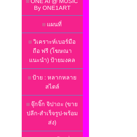
ONE AI @ MUSIC
By ONE1ART
แผนที่
วิเคราะห์เบอร์มือ
ถือ ฟรี (โฆษณา
แนะนำ) ป้ายมงคล
ป้าย : หลากหลาย
สไตล์
จุ๊กจิ๊ก จิปาถะ (ขาย
ปลีก-สำเร็จรูป-พร้อม
ส่ง)