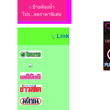
ป้ายห้องน้ำ
โปร...ลดราคาพิเศษ
Link