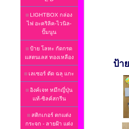
LIGHTBOX กล่อง
ไฟ อะคริลิค-ไวนิล-
ปั๊มนูน
ป้าย โลหะ กัดกรด
แสตนเลส ทองเหลือง
ป้า
เลเซอร์ ตัด ฉลุ แกะ
อิงค์เจท หมึกญี่ปุ่น
แท้-ซิลค์สกรีน
สติกเกอร์ ตกแต่ง
กระจก - ลายฝ้า แต่ง