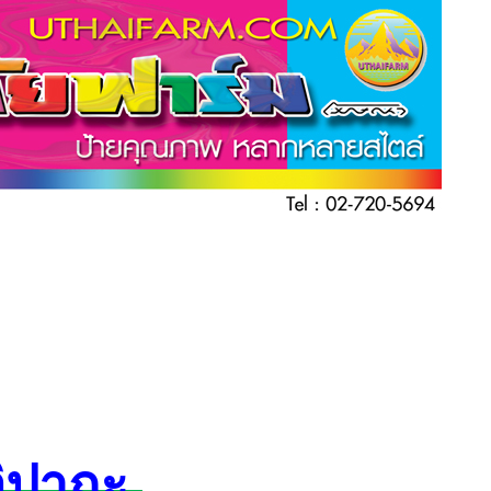
จิปาถะ