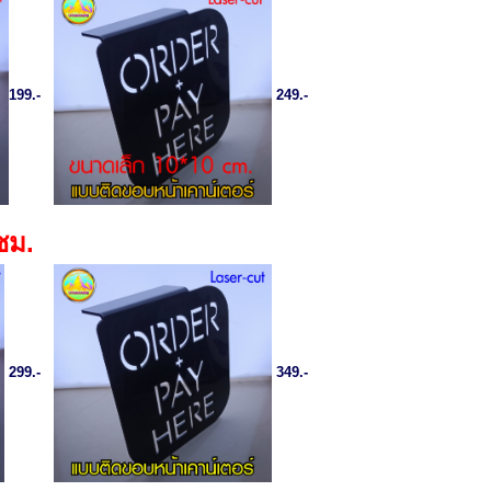
199.-
249.-
ซม.
299.-
349.-