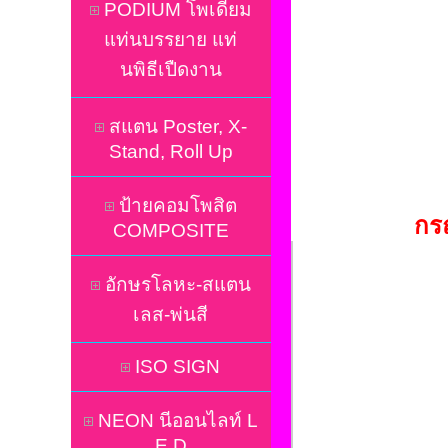
PODIUM โพเดี่ยม
แท่นบรรยาย แท่
นพิธีเปืดงาน
สแตน Poster, X-
Stand, Roll Up
ป้ายคอมโพสิต
กร
COMPOSITE
อักษรโลหะ-สแตน
เลส-พ่นสี
ISO SIGN
NEON นีออนไลท์ L
E D