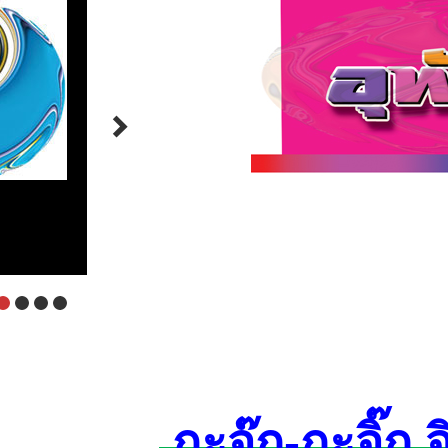
กะจุ๊ก-กะจิ๊ก 