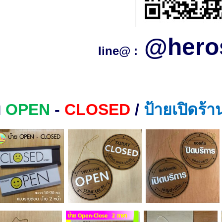
@hero
line@ :
ย
OPEN
-
CLOSED
/
ป้ายเปิดร้า