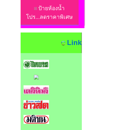
ป้ายห้องน้ำ
โปร...ลดราคาพิเศษ
Link