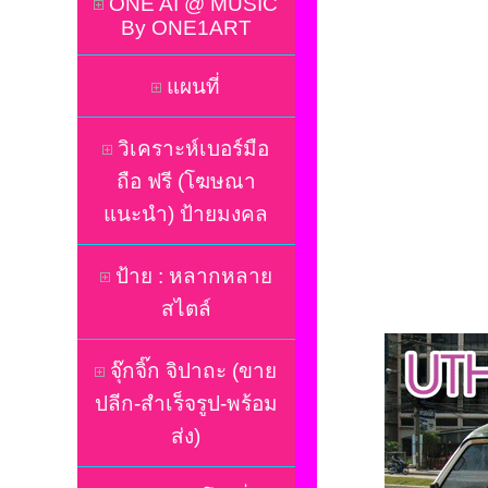
ONE AI @ MUSIC
By ONE1ART
แผนที่
วิเคราะห์เบอร์มือ
ถือ ฟรี (โฆษณา
แนะนำ) ป้ายมงคล
ป้าย : หลากหลาย
สไตล์
จุ๊กจิ๊ก จิปาถะ (ขาย
ปลีก-สำเร็จรูป-พร้อม
ส่ง)