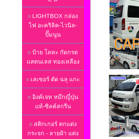
LIGHTBOX กล่อง
ไฟ อะคริลิค-ไวนิล-
ปั๊มนูน
ป้าย โลหะ กัดกรด
แสตนเลส ทองเหลือง
เลเซอร์ ตัด ฉลุ แกะ
อิงค์เจท หมึกญี่ปุ่น
แท้-ซิลค์สกรีน
สติกเกอร์ ตกแต่ง
กระจก - ลายฝ้า แต่ง