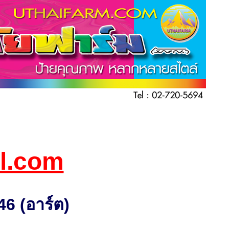
l.com
46 (
อาร์ต
)