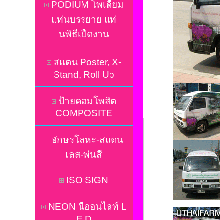
PODIUM โพเดี่ยม
แท่นบรรยาย แท่
นพิธีเปืดงาน
สแตน Poster, X-
Stand, Roll Up
ป้ายคอมโพสิต
COMPOSITE
อักษรโลหะ-สแตน
เลส-พ่นสี
ISO SIGN
NEON นีออนไลท์ L
E D