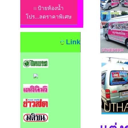
ป้ายห้องน้ำ
โปร...ลดราคาพิเศษ
Link