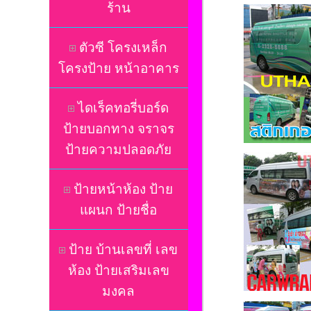
ร้าน
ตัวซี โครงเหล็ก
โครงป้าย หน้าอาคาร
ไดเร็คทอรี่บอร์ด
ป้ายบอกทาง จราจร
ป้ายความปลอดภัย
ป้ายหน้าห้อง ป้าย
แผนก ป้ายชื่อ
ป้าย บ้านเลขที่ เลข
ห้อง ป้ายเสริมเลข
มงคล