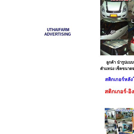
UTHAIFARM
ADVERTISING
ลูกค้า นำรูปแบบของ
ตำแหน่ง เช็คขนาดจร
สติกเกอร์หลังโกด
สติกเกอร์-อิ