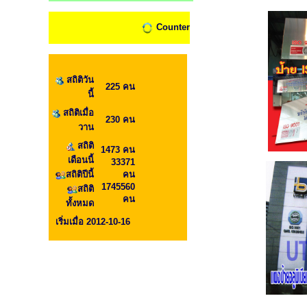
Counter
สถิติวัน
225 คน
นี้
สถิติเมื่อ
230 คน
วาน
สถิติ
1473 คน
เดือนนี้
33371
สถิติปีนี้
คน
1745560
สถิติ
คน
ทั้งหมด
เริ่มเมื่อ 2012-10-16