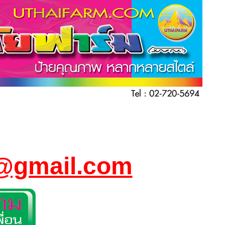
@gmail.com