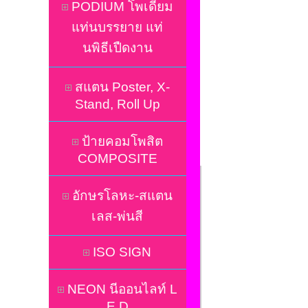
PODIUM โพเดี่ยม
แท่นบรรยาย แท่
นพิธีเปืดงาน
สแตน Poster, X-
Stand, Roll Up
ป้ายคอมโพสิต
COMPOSITE
อักษรโลหะ-สแตน
เลส-พ่นสี
ISO SIGN
NEON นีออนไลท์ L
E D