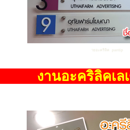
ายอะคริลิค pantip
านอะคริลิค