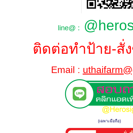
@hero
line@ :
ติดต่อทำป้าย-สั่ง
Email :
uthaifarm@
(เฉพาะมือถือ)