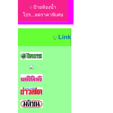
ป้ายห้องน้ำ
โปร...ลดราคาพิเศษ
Link