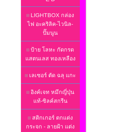
LIGHTBOX กล่อง
ไฟ อะคริลิค-ไวนิล-
ปั๊มนูน
ป้าย โลหะ กัดกรด
แสตนเลส ทองเหลือง
เลเซอร์ ตัด ฉลุ แกะ
อิงค์เจท หมึกญี่ปุ่น
แท้-ซิลค์สกรีน
สติกเกอร์ ตกแต่ง
กระจก - ลายฝ้า แต่ง