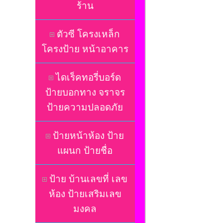
ร้าน
ตัวซี โครงเหล็ก
โครงป้าย หน้าอาคาร
ไดเร็คทอรี่บอร์ด
ป้ายบอกทาง จราจร
ป้ายความปลอดภัย
ป้ายหน้าห้อง ป้าย
แผนก ป้ายชื่อ
ป้าย บ้านเลขที่ เลข
ห้อง ป้ายเสริมเลข
มงคล