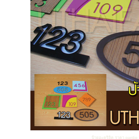
ป้ายอะคริลิค ราคา pantip