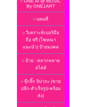
ONE AI @ MUSIC
By ONE1ART
แผนที่
วิเคราะห์เบอร์มือ
ถือ ฟรี (โฆษณา
แนะนำ) ป้ายมงคล
ป้าย : หลากหลาย
สไตล์
จุ๊กจิ๊ก จิปาถะ (ขาย
ปลีก-สำเร็จรูป-พร้อม
ส่ง)