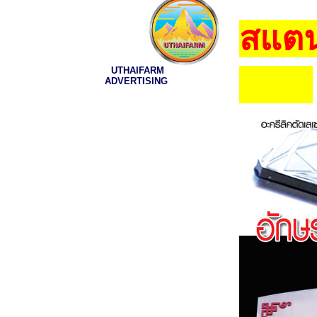
สแตน
UTHAIFARM
ADVERTISING