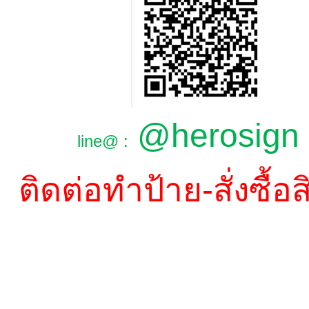
@herosig
line@ :
ติดต่อทำป้าย-สั่งซื้อ