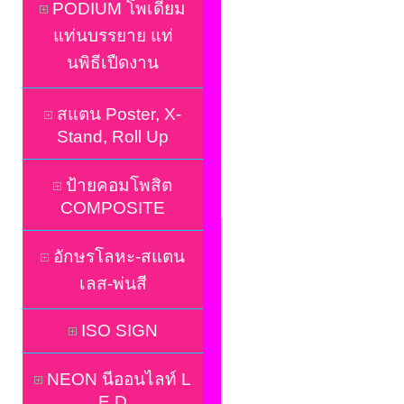
PODIUM โพเดี่ยม
แท่นบรรยาย แท่
นพิธีเปืดงาน
สแตน Poster, X-
Stand, Roll Up
ป้ายคอมโพสิต
COMPOSITE
อักษรโลหะ-สแตน
เลส-พ่นสี
ISO SIGN
NEON นีออนไลท์ L
E D