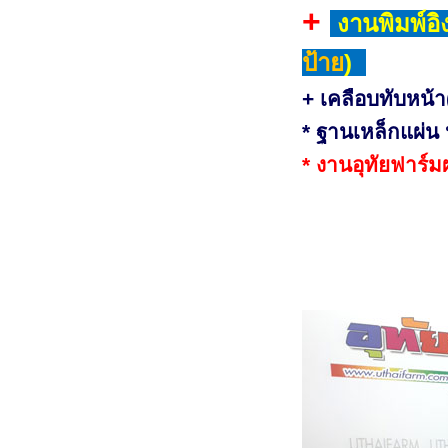
+
งานพิมพ์อิ
ป้าย
)
+ เคลือบทับหน้า
* ฐานเหล็กแผ่น
* งานอุทัยฟาร์ม