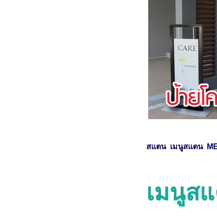
สแตน เมนูสแตน 
เมนูส