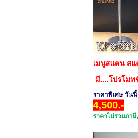
เมนูสแตน สแต
มี....โปรโมทช
ราคาพิเศษ วันนี้
4,500.-
ราคาไม่รวมภาษี,