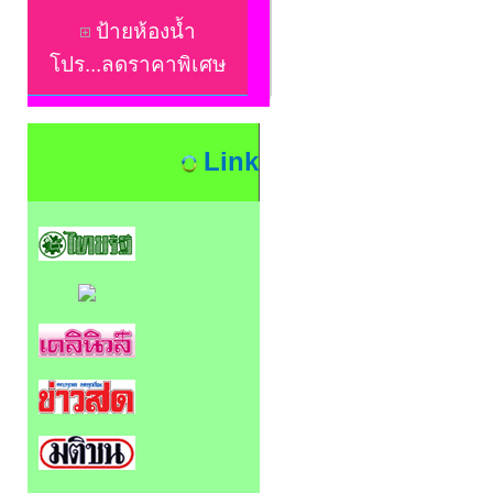
ป้ายห้องน้ำ
โปร...ลดราคาพิเศษ
Link