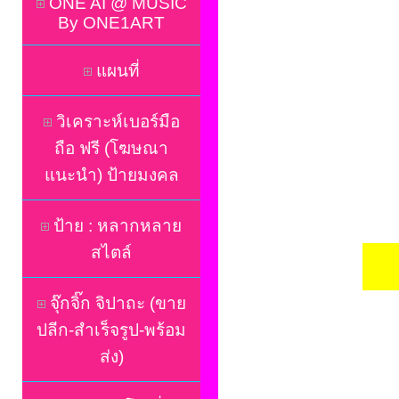
ONE AI @ MUSIC
By ONE1ART
แผนที่
วิเคราะห์เบอร์มือ
ถือ ฟรี (โฆษณา
แนะนำ) ป้ายมงคล
ป้าย : หลากหลาย
สไตล์
จุ๊กจิ๊ก จิปาถะ (ขาย
ปลีก-สำเร็จรูป-พร้อม
ส่ง)