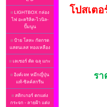
โปสเตอร
LIGHTBOX กล่อง
ไฟ อะคริลิค-ไวนิล-
ปั๊มนูน
ป้าย โลหะ กัดกรด
แสตนเลส ทองเหลือง
เลเซอร์ ตัด ฉลุ แกะ
ราค
อิงค์เจท หมึกญี่ปุ่น
แท้-ซิลค์สกรีน
สติกเกอร์ ตกแต่ง
กระจก - ลายฝ้า แต่ง