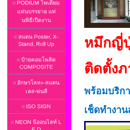
PODIUM โพเดี่ยม
แท่นบรรยาย แท่
นพิธีเปืดงาน
สแตน Poster, X-
หมึกญี่
Stand, Roll Up
ป้ายคอมโพสิต
ติดตั้ง
COMPOSITE
อักษรโลหะ-สแตน
พ
ร้อมบริกา
เลส-พ่นสี
ISO SIGN
เช็ดทำงาน
NEON นีออนไลท์ L
E D