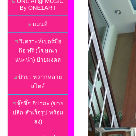
ONE AI @ MUSIC
By ONE1ART
แผนที่
วิเคราะห์เบอร์มือ
ถือ ฟรี (โฆษณา
แนะนำ) ป้ายมงคล
ป้าย : หลากหลาย
สไตล์
จุ๊กจิ๊ก จิปาถะ (ขาย
ปลีก-สำเร็จรูป-พร้อม
ส่ง)