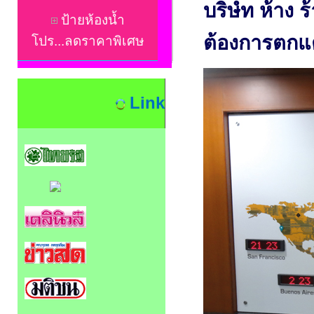
บริษํท ห้าง ร
ป้ายห้องน้ำ
ต้องการตกแ
โปร...ลดราคาพิเศษ
Link