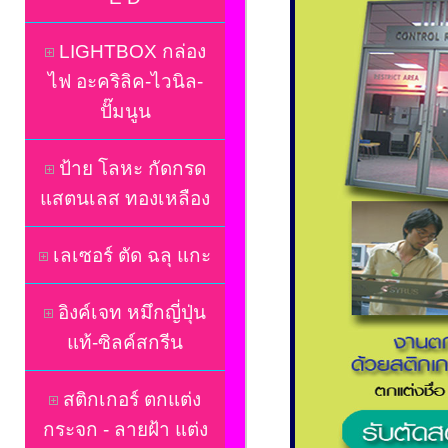
LIGHTBOX กล่อง
ไฟ อะคริลิค-ไวนิล-
ปั๊มนูน
ป้าย โลหะ กัดกรด
แสตนเลส ทองเหลือง
เลเซอร์ ตัด ฉลุ แกะ
อิงค์เจท หมึกญี่ปุ่น
แท้-ซิลค์สกรีน
สติกเกอร์ ตกแต่ง
กระจก - ลายฝ้า แต่ง