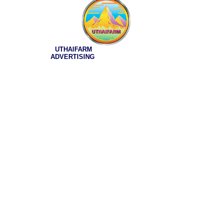
UTHAIFARM
ADVERTISING