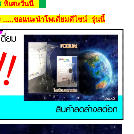
M
พิเศษวันนี้
.....
ขอแนะนำโพเดี่ยมดีไซน์ รุ่นนี้