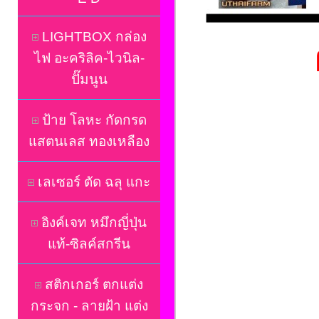
LIGHTBOX กล่อง
ไฟ อะคริลิค-ไวนิล-
ปั๊มนูน
ป้าย โลหะ กัดกรด
แสตนเลส ทองเหลือง
เลเซอร์ ตัด ฉลุ แกะ
อิงค์เจท หมึกญี่ปุ่น
แท้-ซิลค์สกรีน
สติกเกอร์ ตกแต่ง
กระจก - ลายฝ้า แต่ง