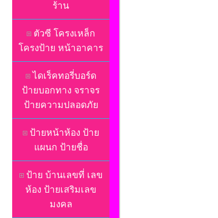
ร้าน
ตัวซี โครงเหล็ก
โครงป้าย หน้าอาคาร
ไดเร็คทอรี่บอร์ด
ป้ายบอกทาง จราจร
ป้ายความปลอดภัย
ป้ายหน้าห้อง ป้าย
แผนก ป้ายชื่อ
ป้าย บ้านเลขที่ เลข
ห้อง ป้ายเสริมเลข
มงคล