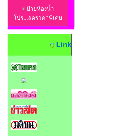
ป้ายห้องน้ำ
โปร...ลดราคาพิเศษ
Link