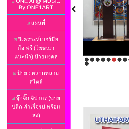
ONE AI @ MUSIC
By ONE1ART
แผนที่
วิเคราะห์เบอร์มือ
ถือ ฟรี (โฆษณา
แนะนำ) ป้ายมงคล
ป้าย : หลากหลาย
สไตล์
จุ๊กจิ๊ก จิปาถะ (ขาย
ปลีก-สำเร็จรูป-พร้อม
ส่ง)