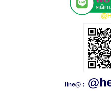
@he
line@ :