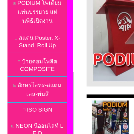
PODIUM โพเดี่ยม
แท่นบรรยาย แท่
นพิธีเปืดงาน
สแตน Poster, X-
Stand, Roll Up
ป้ายคอมโพสิต
COMPOSITE
อักษรโลหะ-สแตน
เลส-พ่นสี
ISO SIGN
NEON นีออนไลท์ L
E D