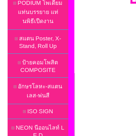
PODIUM โพเดี่ยม
แท่นบรรยาย แท่
นพิธีเปืดงาน
สแตน Poster, X-
Stand, Roll Up
ป้ายคอมโพสิต
COMPOSITE
อักษรโลหะ-สแตน
เลส-พ่นสี
ISO SIGN
NEON นีออนไลท์ L
E D