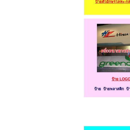
ป้ายตัวอักษรโลหะ-กล
ป้าย LOG
ป้าย ป้ายพลาสติก ป้า