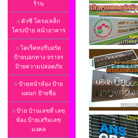
ร้าน
ตัวซี โครงเหล็ก
โครงป้าย หน้าอาคาร
ไดเร็คทอรี่บอร์ด
ป้ายบอกทาง จราจร
ป้ายความปลอดภัย
ป้ายหน้าห้อง ป้าย
แผนก ป้ายชื่อ
ป้าย บ้านเลขที่ เลข
ห้อง ป้ายเสริมเลข
มงคล