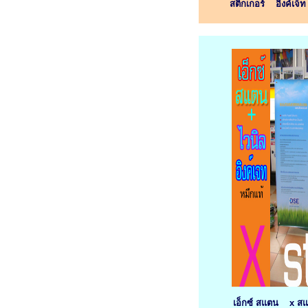
สติกเกอร์ อิงค์เจ็
เอ็กซ์ สแตน x ส