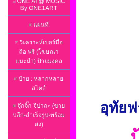
ONE AI @ MUSIC
By ONE1ART
แผนที่
วิเคราะห์เบอร์มือ
ถือ ฟรี (โฆษณา
แนะนำ) ป้ายมงคล
ป้าย : หลากหลาย
สไตล์
อุทัย
จุ๊กจิ๊ก จิปาถะ (ขาย
ปลีก-สำเร็จรูป-พร้อม
ส่ง)