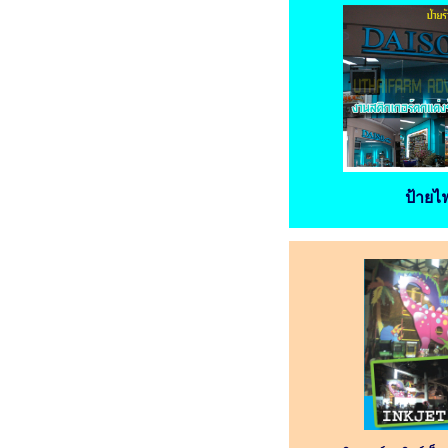
ป้ายไ