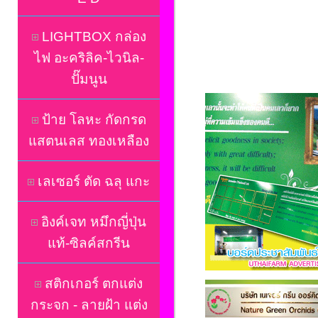
LIGHTBOX กล่อง
ไฟ อะคริลิค-ไวนิล-
ปั๊มนูน
ป้าย โลหะ กัดกรด
แสตนเลส ทองเหลือง
เลเซอร์ ตัด ฉลุ แกะ
อิงค์เจท หมึกญี่ปุ่น
แท้-ซิลค์สกรีน
สติกเกอร์ ตกแต่ง
กระจก - ลายฝ้า แต่ง