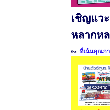
เชิญแวะด
หลากหล
ที่เน้นคุณภ
ป้าย :