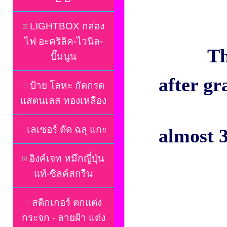
LIGHTBOX กล่อง
ไฟ อะคริลิค-ไวนิล-
Th
ปั๊มนูน
after g
ป้าย โลหะ กัดกรด
แสตนเลส ทองเหลือง
เลเซอร์ ตัด ฉลุ แกะ
almost 3
อิงค์เจท หมึกญี่ปุ่น
แท้-ซิลค์สกรีน
สติกเกอร์ ตกแต่ง
กระจก - ลายฝ้า แต่ง