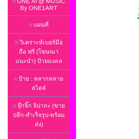
ONE AI @ MUSIC
By ONE1ART
แผนที่
วิเคราะห์เบอร์มือ
ถือ ฟรี (โฆษณา
แนะนำ) ป้ายมงคล
ป้าย : หลากหลาย
สไตล์
จุ๊กจิ๊ก จิปาถะ (ขาย
ปลีก-สำเร็จรูป-พร้อม
ส่ง)