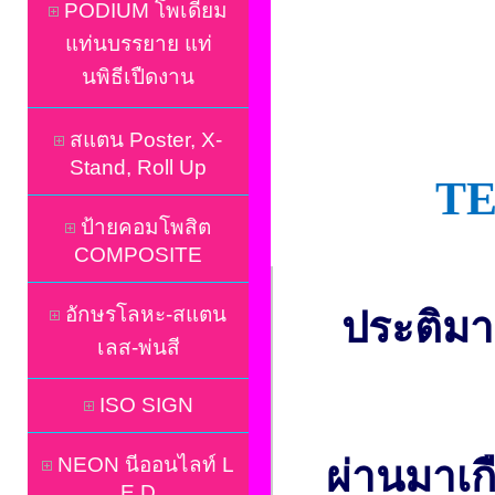
PODIUM โพเดี่ยม
แท่นบรรยาย แท่
นพิธีเปืดงาน
สแตน Poster, X-
Stand, Roll Up
T
ป้ายคอมโพสิต
COMPOSITE
อักษรโลหะ-สแตน
ประติมา
เลส-พ่นสี
ISO SIGN
NEON นีออนไลท์ L
ผ่านมาเก
E D