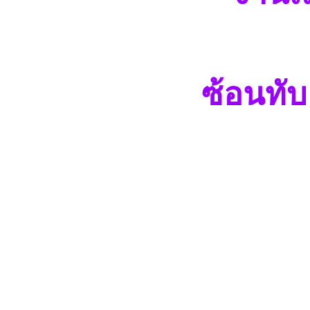
ซ้อนทับ