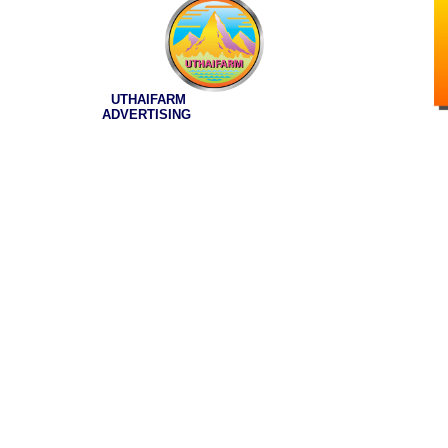
UTHAIFARM
ADVERTISING