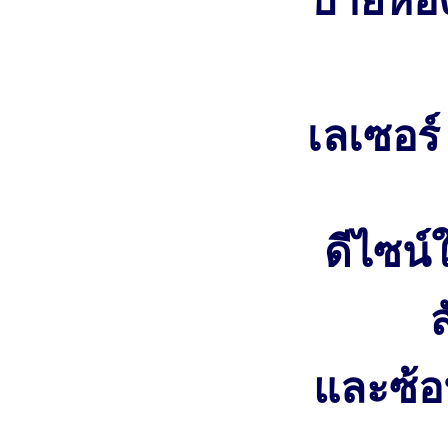
ป้ายห้อ
เลเซอร
ดีไซน์
และซ้อ