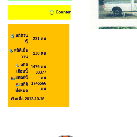
Counter
สถิติวัน
231 คน
นี้
สถิติเมื่อ
230 คน
วาน
สถิติ
1479 คน
เดือนนี้
33377
สถิติปีนี้
คน
1745566
สถิติ
คน
ทั้งหมด
เริ่มเมื่อ 2012-10-16