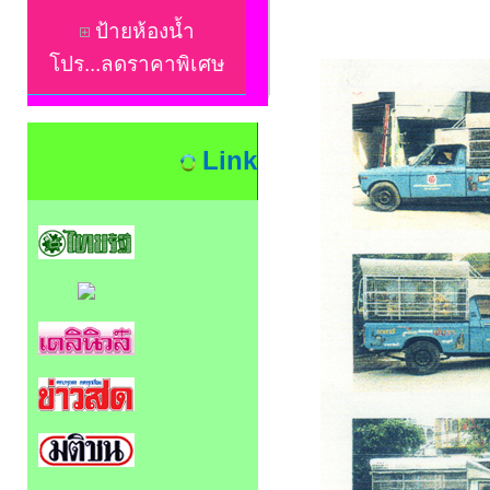
ป้ายห้องน้ำ
โปร...ลดราคาพิเศษ
Link